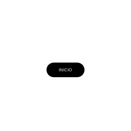
PROXIMAMENTE
Write a short description of this category
INICIO
Contáctanos y hablamos
info@senseaistudio.com